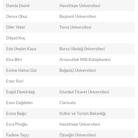
Damla Demir
Hacettepe Üniversitesi
Derya Obuz
Başkent Üniversitesi
Diler Yeter
Toros Universitesi
Dilşad Koç
Eda Ünalan Kaya
Bursa Uludağ Üniversitesi
Elsa Bitri
Arnavutluk Milli Kütüphanesi
Emine Hatun Gür
Boğaziçi Üniversitesi
Enes Sivri
Engül Demirdağ
İstanbul Ticaret Üniversitesi
Esen Dağdelen
Clarivate
Esma Bağcı
Kültür ve Turizm Bakanlığı
Esra Piroğlu
Hacettepe Üniversitesi
Fadime Taşçı
Özyeğin Üniversitesi