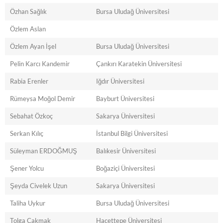
Özhan Sağlık
Bursa Uludağ Üniversitesi
Özlem Aslan
Özlem Ayan İşel
Bursa Uludağ Üniversitesi
Pelin Karcı Kandemir
Çankırı Karatekin Üniversitesi
Rabia Erenler
Iğdır Üniversitesi
Rümeysa Moğol Demir
Bayburt Üniversitesi
Sebahat Özkoç
Sakarya Üniversitesi
Serkan Kılıç
İstanbul Bilgi Üniversitesi
Süleyman ERDOĞMUŞ
Balıkesir Üniversitesi
Şener Yolcu
Boğaziçi Üniversitesi
Şeyda Civelek Uzun
Sakarya Üniversitesi
Taliha Uykur
Bursa Uludağ Üniversitesi
Tolga Çakmak
Hacettepe Üniversitesi