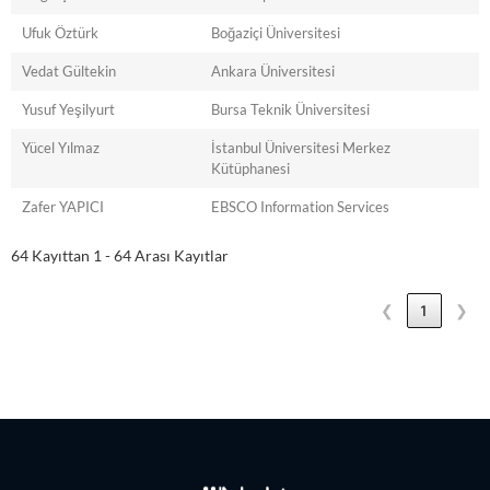
Ufuk Öztürk
Boğaziçi Üniversitesi
Vedat Gültekin
Ankara Üniversitesi
Yusuf Yeşilyurt
Bursa Teknik Üniversitesi
Yücel Yılmaz
İstanbul Üniversitesi Merkez
Kütüphanesi
Zafer YAPICI
EBSCO Information Services
64 Kayıttan 1 - 64 Arası Kayıtlar
❮
1
❯